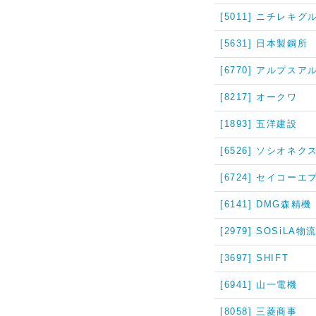
[5011] ニチレキグ
[5631] 日本製鋼所
[6770] アルプス
[8217] オークワ
[1893] 五洋建設
[6526] ソシオネク
[6724] セイコーエ
[6141] DMG森精機
[2979] SOSiLA物
[3697] SHIFT
[6941] 山一電機
[8058] 三菱商事