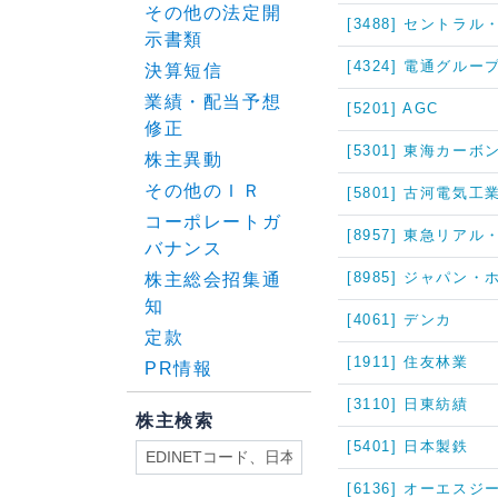
その他の法定開
[3488] セントラ
示書類
[4324] 電通グルー
決算短信
業績・配当予想
[5201] AGC
修正
[5301] 東海カーボ
株主異動
その他のＩＲ
[5801] 古河電気工
コーポレートガ
[8957] 東急リア
バナンス
[8985] ジャパン
株主総会招集通
知
[4061] デンカ
定款
[1911] 住友林業
PR情報
[3110] 日東紡績
株主検索
[5401] 日本製鉄
[6136] オーエスジ