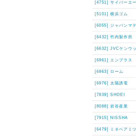
[4751] サイバー
[5101] 横浜ゴム
[6055] ジャパン
[6432] 竹内製作所
[6632] JVCケンウ
[6961] エンプラス
[6963] ローム
[6976] 太陽誘電
[7839] SHOEI
[8088] 岩谷産業
[7915] NISSHA
[6479] ミネベアミ