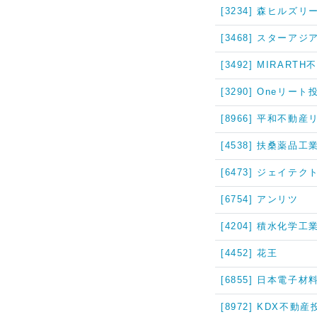
[3234] 森ヒルズ
[3468] スターア
[3492] MIRARTH
[3290] Oneリー
[8966] 平和不動
[4538] 扶桑薬品工
[6473] ジェイテク
[6754] アンリツ
[4204] 積水化学工
[4452] 花王
[6855] 日本電子材
[8972] KDX不動