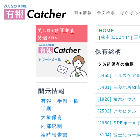
開示情報
全文検索
ぱらぱらE
HOME
[株主:E12444
保有銘柄
５％超保有の銘柄
[3455] ヘルスケ
[3481] 三菱地所
開示情報
[1928] 積水ハウス
有報・半報・四
半期
[2502] アサヒグ
大量保有
[2980] SREホー
内部統制
臨時報告書
[3104] 富士紡ホ