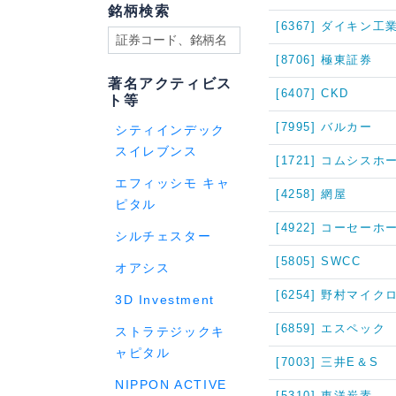
銘柄検索
[6367] ダイキン工
[8706] 極東証券
著名アクティビス
[6407] CKD
ト等
[7995] バルカー
シティインデック
スイレブンス
[1721] コムシス
エフィッシモ キャ
[4258] 網屋
ピタル
[4922] コーセー
シルチェスター
[5805] SWCC
オアシス
[6254] 野村マイ
3D Investment
[6859] エスペック
ストラテジックキ
ャピタル
[7003] 三井E＆S
NIPPON ACTIVE
[5310] 東洋炭素