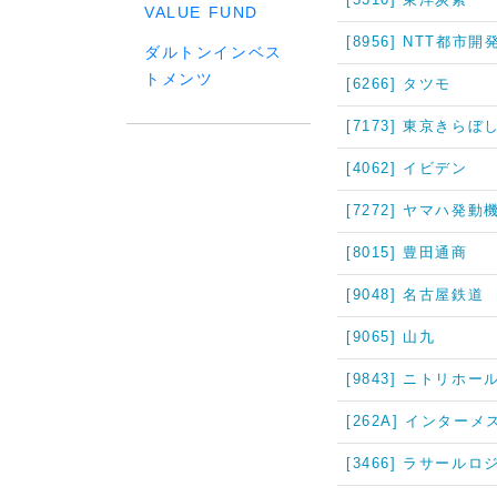
VALUE FUND
[8956] NTT都市
ダルトンインベス
トメンツ
[6266] タツモ
[7173] 東京きら
[4062] イビデン
[7272] ヤマハ発動
[8015] 豊田通商
[9048] 名古屋鉄道
[9065] 山九
[9843] ニトリホ
[262A] インター
[3466] ラサール