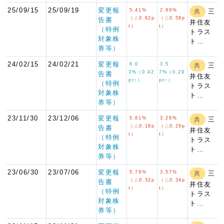
25/09/15
25/09/19
変更報
5.41%
2.99%
三
共
（△0.62p
（△0.58p
告書
井住友
t）
t）
（特例
トラス
対象株
ト…
券等）
24/02/15
24/02/21
変更報
6.0
3.5
三
共
3%（0.42
7%（0.29
告書
井住友
pt↑）
pt↑）
（特例
トラス
対象株
ト…
券等）
23/11/30
23/12/06
変更報
5.61%
3.28%
三
共
（△0.18p
（△0.29p
告書
井住友
t）
t）
（特例
トラス
対象株
ト…
券等）
23/06/30
23/07/06
変更報
5.79%
3.57%
三
共
（△0.32p
（△0.34p
告書
井住友
t）
t）
（特例
トラス
対象株
ト…
券等）