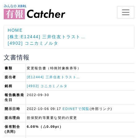
HOME
[株主:E12444] 三井住友トラスト…
[4902] コニカミノルタ
文書情報
書類
変更報告書（特例対象株券等）
提出者
[E12444] 三井住友トラスト…
銘柄
[4902] コニカミノルタ
報告義務発
2022-09-30
生日
開示日時
2022-10-06 09:17
EDINETで閲覧
(外部リンク)
提出理由
担保契約等重要な契約の変更
保有割合
6.08%（△0.09pt）
(共同)