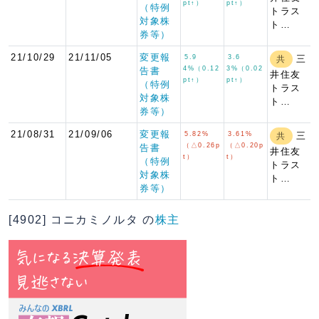
pt↑）
pt↑）
（特例
トラス
対象株
ト…
券等）
21/10/29
21/11/05
変更報
5.9
3.6
三
共
4%（0.12
3%（0.02
告書
井住友
pt↑）
pt↑）
（特例
トラス
対象株
ト…
券等）
21/08/31
21/09/06
変更報
5.82%
3.61%
三
共
（△0.26p
（△0.20p
告書
井住友
t）
t）
（特例
トラス
対象株
ト…
券等）
[4902] コニカミノルタ の
株主