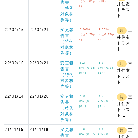
（△0.01p
（同）
告書
井住友
t）
（特例
トラス
対象株
ト…
券等）
22/04/15
22/04/21
変更報
6.00%
3.72%
三
共
（△0.28p
（△0.28p
告書
井住友
t）
t）
（特例
トラス
対象株
ト…
券等）
22/02/15
22/02/21
変更報
6.2
4.0
三
共
8%（0.28
0%（0.28
告書
井住友
pt↑）
pt↑）
（特例
トラス
対象株
ト…
券等）
22/01/14
22/01/20
変更報
6.0
3.7
三
共
0%（0.01
2%（0.03
告書
井住友
pt↑）
pt↑）
（特例
トラス
対象株
ト…
券等）
21/11/15
21/11/19
変更報
5.9
3.6
三
共
9%（0.05
9%（0.06
告書
井住友