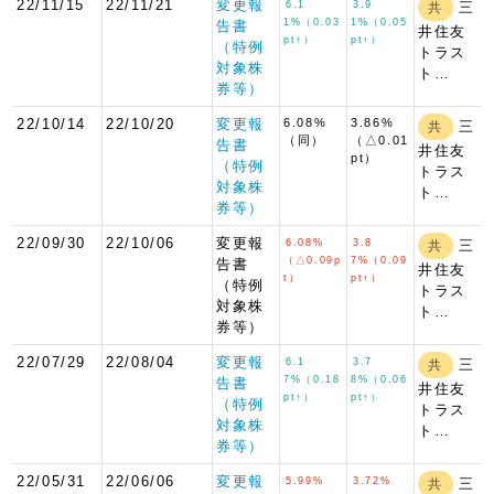
22/11/15
22/11/21
変更報
6.1
3.9
三
共
1%（0.03
1%（0.05
告書
井住友
pt↑）
pt↑）
（特例
トラス
対象株
ト…
券等）
22/10/14
22/10/20
変更報
6.08%
3.86%
三
共
（同）
（△0.01
告書
井住友
pt）
（特例
トラス
対象株
ト…
券等）
22/09/30
22/10/06
変更報
6.08%
3.8
三
共
（△0.09p
7%（0.09
告書
井住友
t）
pt↑）
（特例
トラス
対象株
ト…
券等）
22/07/29
22/08/04
変更報
6.1
3.7
三
共
7%（0.18
8%（0.06
告書
井住友
pt↑）
pt↑）
（特例
トラス
対象株
ト…
券等）
22/05/31
22/06/06
変更報
5.99%
3.72%
三
共