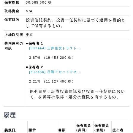
保有株数
30,585,600 株
取得資金
N/A
保有目的
投資信託契約、投資一任契約に基づく運用を目的と
して保有するもの。
上場取引所
東京
共同保有の
■保有者 1
内訳
[E12444] 三井住友トラスト…
3.87% （19,458,200 株）
■保有者 2
[E12430] 日興アセットマネ…
2.21% （11,127,400 株）
保有目的：証券投資信託及び投資一任契約におい
て、株券等の取得・処分の権限を有するもの。
履歴
保有割合
保有割合
義務日
開示
書類
(共同)
(個別)
提出者