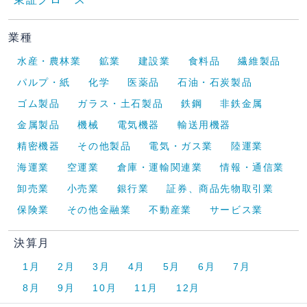
業種
水産・農林業
鉱業
建設業
食料品
繊維製品
パルプ・紙
化学
医薬品
石油・石炭製品
ゴム製品
ガラス・土石製品
鉄鋼
非鉄金属
金属製品
機械
電気機器
輸送用機器
精密機器
その他製品
電気・ガス業
陸運業
海運業
空運業
倉庫・運輸関連業
情報・通信業
卸売業
小売業
銀行業
証券、商品先物取引業
保険業
その他金融業
不動産業
サービス業
決算月
1月
2月
3月
4月
5月
6月
7月
8月
9月
10月
11月
12月