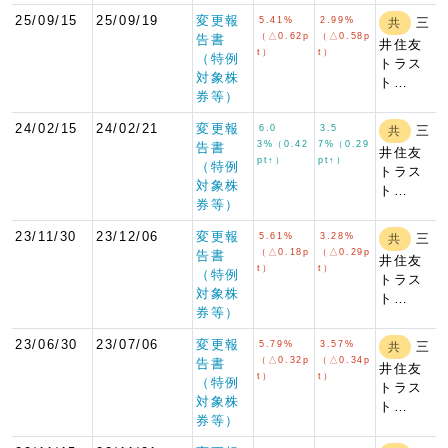
25/09/15
25/09/19
変更報
5.41%
2.99%
三
共
（△0.62p
（△0.58p
告書
井住友
t）
t）
（特例
トラス
対象株
ト…
券等）
24/02/15
24/02/21
変更報
6.0
3.5
三
共
3%（0.42
7%（0.29
告書
井住友
pt↑）
pt↑）
（特例
トラス
対象株
ト…
券等）
23/11/30
23/12/06
変更報
5.61%
3.28%
三
共
（△0.18p
（△0.29p
告書
井住友
t）
t）
（特例
トラス
対象株
ト…
券等）
23/06/30
23/07/06
変更報
5.79%
3.57%
三
共
（△0.32p
（△0.34p
告書
井住友
t）
t）
（特例
トラス
対象株
ト…
券等）