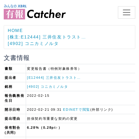
HOME
[株主:E12444] 三井住友トラスト…
[4902] コニカミノルタ
文書情報
書類
変更報告書（特例対象株券等）
提出者
[E12444] 三井住友トラスト…
銘柄
[4902] コニカミノルタ
報告義務発
2022-02-15
生日
開示日時
2022-02-21 09:31
EDINETで閲覧
(外部リンク)
提出理由
担保契約等重要な契約の変更
保有割合
6.28%（0.28pt↑）
(共同)