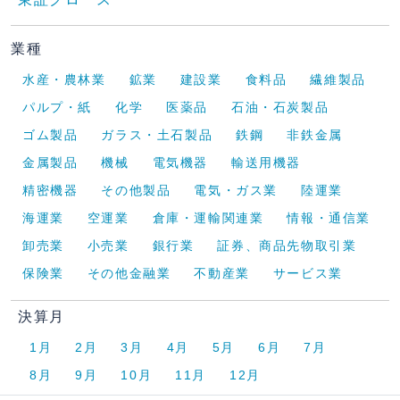
業種
水産・農林業
鉱業
建設業
食料品
繊維製品
パルプ・紙
化学
医薬品
石油・石炭製品
ゴム製品
ガラス・土石製品
鉄鋼
非鉄金属
金属製品
機械
電気機器
輸送用機器
精密機器
その他製品
電気・ガス業
陸運業
海運業
空運業
倉庫・運輸関連業
情報・通信業
卸売業
小売業
銀行業
証券、商品先物取引業
保険業
その他金融業
不動産業
サービス業
決算月
1月
2月
3月
4月
5月
6月
7月
8月
9月
10月
11月
12月