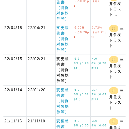
（△0.01p
（同）
告書
井住友
t）
（特例
トラス
対象株
ト…
券等）
22/04/15
22/04/21
変更報
6.00%
3.72%
三
共
（△0.28p
（△0.28p
告書
井住友
t）
t）
（特例
トラス
対象株
ト…
券等）
22/02/15
22/02/21
変更報
6.2
4.0
三
共
8%（0.28
0%（0.28
告書
井住友
pt↑）
pt↑）
（特例
トラス
対象株
ト…
券等）
22/01/14
22/01/20
変更報
6.0
3.7
三
共
0%（0.01
2%（0.03
告書
井住友
pt↑）
pt↑）
（特例
トラス
対象株
ト…
券等）
21/11/15
21/11/19
変更報
5.9
3.6
三
共
9%（0.05
9%（0.06
告書
井住友