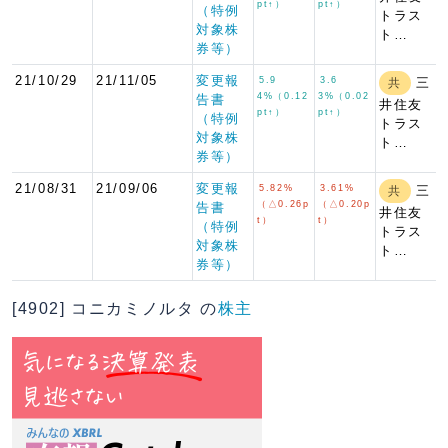
pt↑）
pt↑）
（特例
トラス
対象株
ト…
券等）
21/10/29
21/11/05
変更報
5.9
3.6
三
共
4%（0.12
3%（0.02
告書
井住友
pt↑）
pt↑）
（特例
トラス
対象株
ト…
券等）
21/08/31
21/09/06
変更報
5.82%
3.61%
三
共
（△0.26p
（△0.20p
告書
井住友
t）
t）
（特例
トラス
対象株
ト…
券等）
[4902] コニカミノルタ の
株主