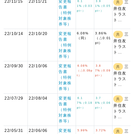
22/11/15
22/11/21
変更報
6.1
3.9
三
共
1%（0.03
1%（0.05
告書
井住友
pt↑）
pt↑）
（特例
トラス
対象株
ト…
券等）
22/10/14
22/10/20
変更報
6.08%
3.86%
三
共
（同）
（△0.01
告書
井住友
pt）
（特例
トラス
対象株
ト…
券等）
22/09/30
22/10/06
変更報
6.08%
3.8
三
共
（△0.09p
7%（0.09
告書
井住友
t）
pt↑）
（特例
トラス
対象株
ト…
券等）
22/07/29
22/08/04
変更報
6.1
3.7
三
共
7%（0.18
8%（0.06
告書
井住友
pt↑）
pt↑）
（特例
トラス
対象株
ト…
券等）
22/05/31
22/06/06
変更報
5.99%
3.72%
三
共