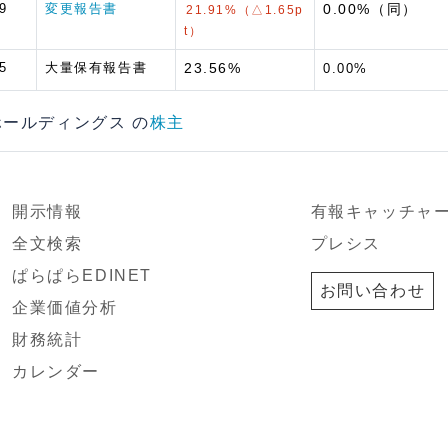
9
変更報告書
0.00%（同）
21.91%（△1.65p
t）
5
大量保有報告書
23.56%
0.00%
薬ホールディングス の
株主
開示情報
有報キャッチャ
全文検索
プレシス
ぱらぱらEDINET
お問い合わせ
企業価値分析
財務統計
カレンダー