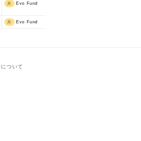
Evo Fund
共
Evo Fund
共
ーについて