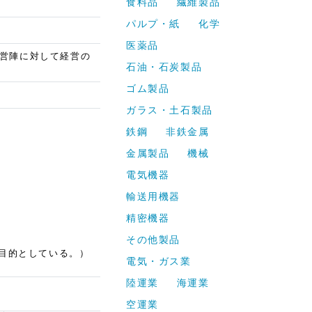
食料品
繊維製品
パルプ・紙
化学
医薬品
営陣に対して経営の
石油・石炭製品
ゴム製品
ガラス・土石製品
鉄鋼
非鉄金属
金属製品
機械
電気機器
輸送用機器
精密機器
その他製品
目的としている。）
電気・ガス業
陸運業
海運業
空運業