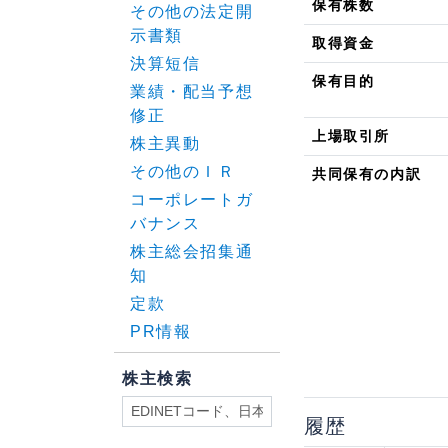
保有株数
その他の法定開
示書類
取得資金
決算短信
保有目的
業績・配当予想
修正
上場取引所
株主異動
その他のＩＲ
共同保有の内訳
コーポレートガ
バナンス
株主総会招集通
知
定款
PR情報
株主検索
履歴