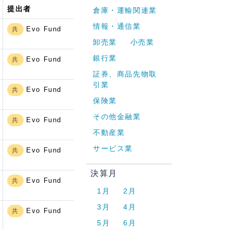
提出者
倉庫・運輸関連業
情報・通信業
Evo Fund
共
卸売業
小売業
銀行業
Evo Fund
共
証券、商品先物取
引業
Evo Fund
共
保険業
その他金融業
Evo Fund
共
不動産業
サービス業
Evo Fund
共
決算月
Evo Fund
共
1月
2月
3月
4月
Evo Fund
共
5月
6月