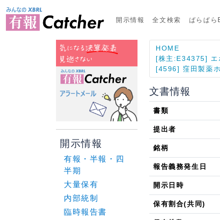
開示情報
全文検索
ぱらぱらE
HOME
[株主:E34375
[4596] 窪田製
文書情報
書類
提出者
開示情報
銘柄
有報・半報・四
報告義務発生日
半期
大量保有
開示日時
内部統制
保有割合(共同)
臨時報告書