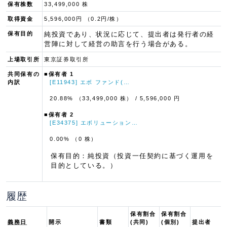
保有株数
33,499,000 株
取得資金
5,596,000円 （0.2円/株）
保有目的
純投資であり、状況に応じて、提出者は発行者の経
営陣に対して経営の助言を行う場合がある。
上場取引所
東京証券取引所
共同保有の
■保有者 1
内訳
[E11943] エボ ファンド(…
20.88% （33,499,000 株）
/ 5,596,000 円
■保有者 2
[E34375] エボリューション…
0.00% （0 株）
保有目的：純投資（投資一任契約に基づく運用を
目的としている。）
履歴
保有割合
保有割合
義務日
開示
書類
(共同)
(個別)
提出者