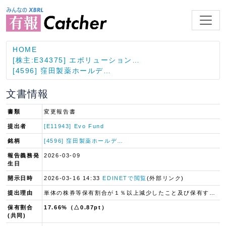
HOME
[株主:E34375] エボリューション…
[4596] 窪田製薬ホールデ…
文書情報
書類
変更報告書
提出者
[E11943] Evo Fund
銘柄
[4596] 窪田製薬ホールデ…
報告義務発
2026-03-09
生日
開示日時
2026-03-16 14:33
EDINETで閲覧
(外部リンク)
提出理由
単体の株券等保有割合が１％以上減少したこと及び保有する株券等の内訳の変更
保有割合
17.66%（△0.87pt）
(共同)