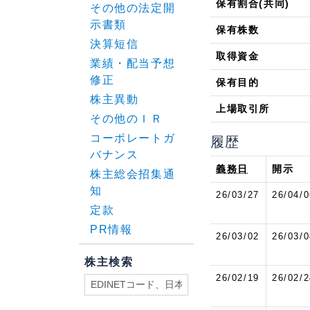
保有割合(共同)
その他の法定開
示書類
保有株数
決算短信
取得資金
業績・配当予想
修正
保有目的
株主異動
上場取引所
その他のＩＲ
コーポレートガ
履歴
バナンス
義務日
開示
株主総会招集通
知
26/03/27
26/04/0
定款
PR情報
26/03/02
26/03/0
株主検索
26/02/19
26/02/2