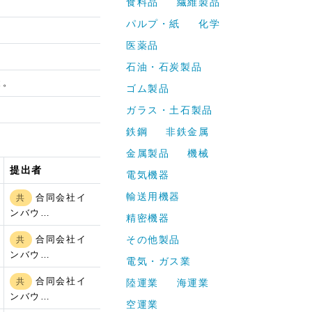
食料品
繊維製品
パルプ・紙
化学
医薬品
石油・石炭製品
と。
ゴム製品
ガラス・土石製品
鉄鋼
非鉄金属
金属製品
機械
提出者
電気機器
輸送用機器
合同会社イ
共
ンバウ…
精密機器
合同会社イ
その他製品
共
ンバウ…
電気・ガス業
合同会社イ
共
陸運業
海運業
ンバウ…
空運業