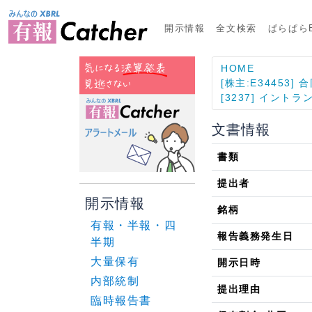
開示情報
全文検索
ぱらぱらE
HOME
[株主:E34453
[3237] イントラ
文書情報
書類
提出者
開示情報
銘柄
有報・半報・四
報告義務発生日
半期
大量保有
開示日時
内部統制
提出理由
臨時報告書