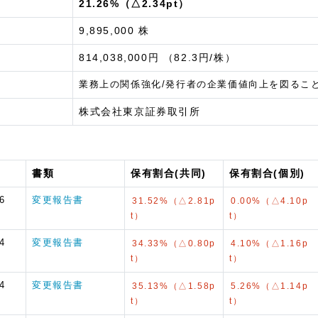
21.26%（△2.34pt）
9,895,000 株
814,038,000円 （82.3円/株）
業務上の関係強化/発行者の企業価値向上を図るこ
株式会社東京証券取引所
書類
保有割合(共同)
保有割合(個別)
6
変更報告書
31.52%（△2.81p
0.00%（△4.10p
t）
t）
4
変更報告書
34.33%（△0.80p
4.10%（△1.16p
t）
t）
4
変更報告書
35.13%（△1.58p
5.26%（△1.14p
t）
t）