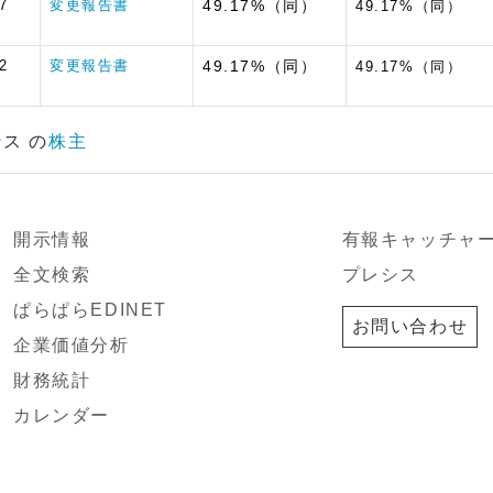
7
変更報告書
49.17%（同）
49.17%（同）
2
変更報告書
49.17%（同）
49.17%（同）
ンス の
株主
開示情報
有報キャッチャ
全文検索
プレシス
ぱらぱらEDINET
お問い合わせ
企業価値分析
財務統計
カレンダー