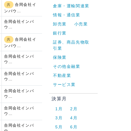
合同会社イ
共
倉庫・運輸関連業
ンバウ…
情報・通信業
合同会社インバ
卸売業
小売業
ウ…
銀行業
合同会社イ
共
証券、商品先物取
ンバウ…
引業
合同会社インバ
保険業
ウ…
その他金融業
合同会社インバ
不動産業
ウ…
サービス業
合同会社インバ
ウ…
決算月
合同会社インバ
1月
2月
ウ…
3月
4月
合同会社インバ
5月
6月
ウ…