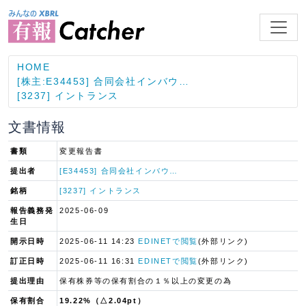
HOME
[株主:E34453] 合同会社インバウ…
[3237] イントランス
文書情報
書類
変更報告書
提出者
[E34453] 合同会社インバウ…
銘柄
[3237] イントランス
報告義務発
2025-06-09
生日
開示日時
2025-06-11 14:23
EDINETで閲覧
(外部リンク)
訂正日時
2025-06-11 16:31
EDINETで閲覧
(外部リンク)
提出理由
保有株券等の保有割合の１％以上の変更の為
保有割合
19.22%（△2.04pt）