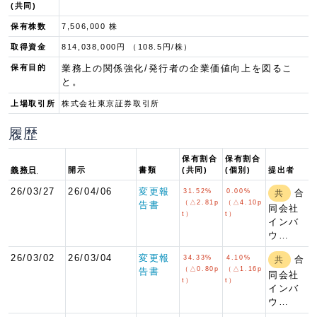
(共同)
保有株数
7,506,000 株
取得資金
814,038,000円 （108.5円/株）
保有目的
業務上の関係強化/発行者の企業価値向上を図るこ
と。
上場取引所
株式会社東京証券取引所
履歴
保有割合
保有割合
義務日
開示
書類
(共同)
(個別)
提出者
26/03/27
26/04/06
変更報
31.52%
0.00%
合
共
（△2.81p
（△4.10p
告書
同会社
t）
t）
インバ
ウ…
26/03/02
26/03/04
変更報
34.33%
4.10%
合
共
（△0.80p
（△1.16p
告書
同会社
t）
t）
インバ
ウ…