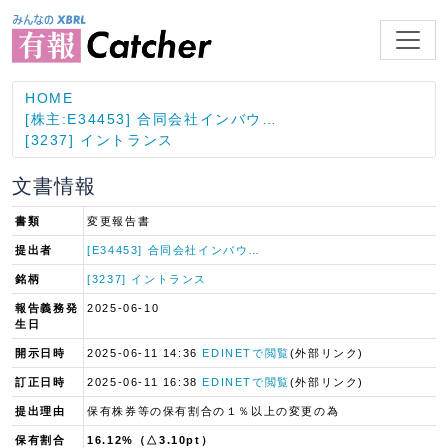
HOME
[株主:E34453] 合同会社インバウ…
[3237] イントランス
文書情報
書類
変更報告書
提出者
[E34453] 合同会社インバウ…
銘柄
[3237] イントランス
報告義務発
2025-06-10
生日
開示日時
2025-06-11 14:36
EDINETで閲覧
(外部リンク)
訂正日時
2025-06-11 16:38
EDINETで閲覧
(外部リンク)
提出理由
保有株券等の保有割合の１％以上の変更の為
保有割合
16.12%（△3.10pt）